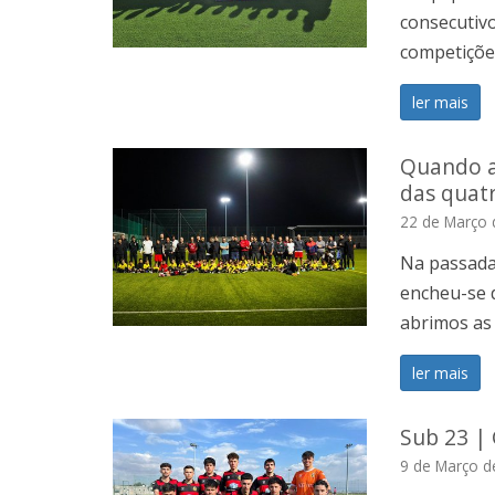
consecutiv
competiçõe
ler mais
Quando a
das quatr
22 de Março 
Na passada
encheu-se d
abrimos as
ler mais
Sub 23 |
9 de Março d