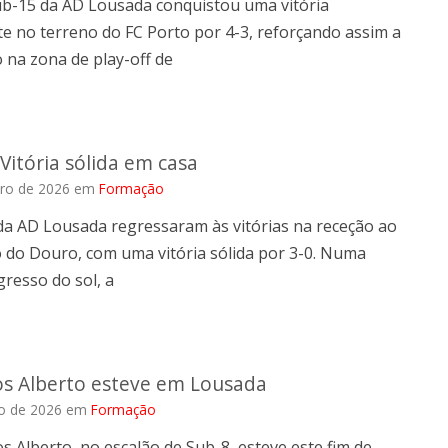
ub-15 da AD Lousada conquistou uma vitória
e no terreno do FC Porto por 4-3, reforçando assim a
 na zona de play-off de
Vitória sólida em casa
iro de 2026
em
Formação
da AD Lousada regressaram às vitórias na receção ao
 do Douro, com uma vitória sólida por 3-0. Numa
gresso do sol, a
os Alberto esteve em Lousada
ro de 2026
em
Formação
os Alberto, no escalão de Sub-8, esteve este fim de