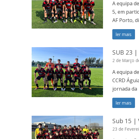
A equipa d
5, em parti
AF Porto, d
ler mais
SUB 23 | 
2 de Março d
A equipa d
CCRD Águias
jornada da 
ler mais
Sub 15 | 
23 de Fevere