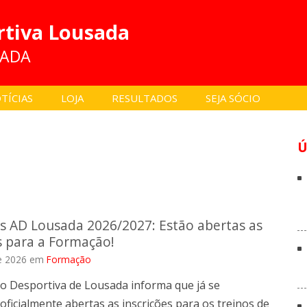
rtiva Lousada
SADA
TÍCIAS
LOJA
RESULTADOS
SEJA SÓCIO
Ú
s AD Lousada 2026/2027: Estão abertas as
s para a Formação!
e 2026
em
Formação
ão Desportiva de Lousada informa que já se
ficialmente abertas as inscrições para os treinos de