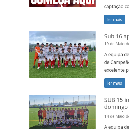
captação co
ler mais
Sub 16 a
19 de Maio d
A equipa d
de Campeão
excelente 
ler mais
SUB 15 i
domingo 
Lousada 
14 de Maio d
A equipa d