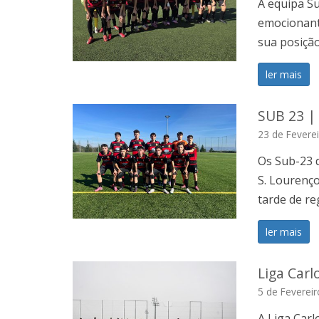
A equipa S
emocionant
sua posição
ler mais
SUB 23 | 
23 de Fevere
Os Sub-23 
S. Lourenço
tarde de re
ler mais
Liga Carl
5 de Feverei
A Liga Carl