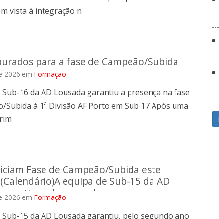
m vista à integração n
purados para a fase de Campeão/Subida
e 2026
em
Formação
e Sub-16 da AD Lousada garantiu a presença na fase
/Subida à 1ª Divisão AF Porto em Sub 17 Após uma
prim
niciam Fase de Campeão/Subida este
(Calendário)A equipa de Sub-15 da AD
garantiu, pelo segundo a
e 2026
em
Formação
e Sub-15 da AD Lousada garantiu, pelo segundo ano