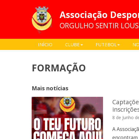
Associação Despo
ORGULHO SENTIR LOU
INÍCIO
CLUBE
FUTEBOL
NO
FORMAÇÃO
Mais notícias
Captaçõe
inscriçõe
8 de Junho d
A Associaç
encontram o