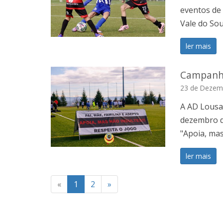
eventos de 
Vale do Sou
ler mais
Campanha
23 de Dezem
A AD Lousad
dezembro d
"Apoia, mas
ler mais
«
1
2
»