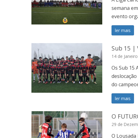
semana em 
evento org
ler mais
Sub 15 | 
14 de Janeir
Os Sub 15 A
deslocação 
do campeon
ler mais
O FUTUR
29 de Dezem
O Lousada 