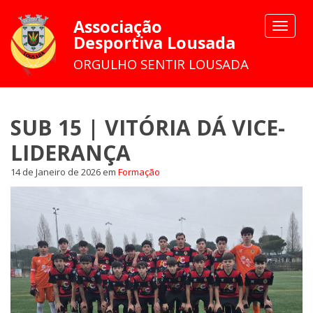
Associação
Toggle
Desportiva Lousada
navigat
ORGULHO SENTIR LOUSADA
SUB 15 | VITÓRIA DÁ VICE-
LIDERANÇA
14 de Janeiro de 2026
em
Formação