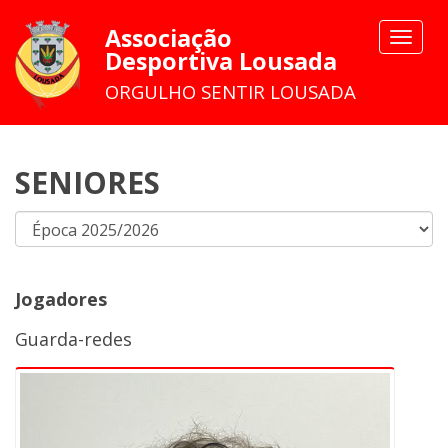
Associação
Toggle
Desportiva Lousada
navigat
ORGULHO SENTIR LOUSADA
SENIORES
Jogadores
Guarda-redes