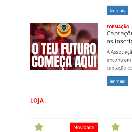
ler mais
FORMAÇÃO
Captaçõe
as inscr
A Associaç
encontram o
captação co
ler mais
LOJA
Novidade