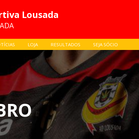
rtiva Lousada
SADA
TÍCIAS
LOJA
RESULTADOS
SEJA SÓCIO
BRO