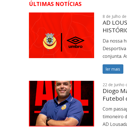
ÚLTIMAS NOTÍCIAS
8 de Julho d
AD LOU
HISTÓRI
PRÓXIMA
Da nossa hi
Desportiva
conjunta. 
ler mais
22 de Junho 
Diogo M
Futebol
Com passage
timoneiro 
AD Lousada