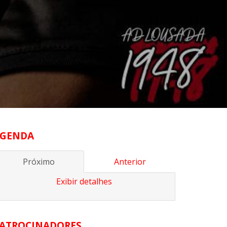
GENDA
Próximo
Anterior
Exibir detalhes
ATROCINADORES