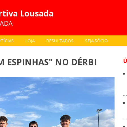
rtiva Lousada
SADA
TÍCIAS
LOJA
RESULTADOS
SEJA SÓCIO
M ESPINHAS" NO DÉRBI
Ú