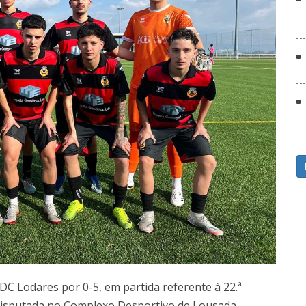
C Lodares por 0-5, em partida referente à 22.ª
, disputada no Complexo Desportivo de Lousada.