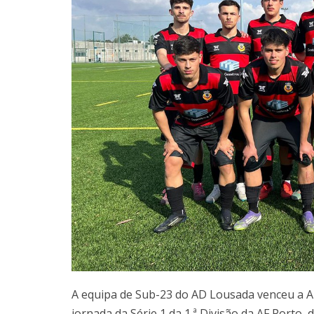
A equipa de Sub-23 do AD Lousada venceu a AD
jornada da Série 1 da 1.ª Divisão da AF Porto