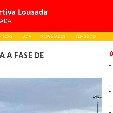
rtiva Lousada
SADA
TÍCIAS
LOJA
RESULTADOS
SEJA SÓCIO
A A FASE DE
Ú