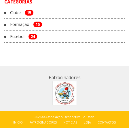
CATEGORIAS
Clube
15
Formação
15
Futebol
24
Patrocinadores
2026 © Associação Desportiva Lousada
INÍCIO
PATROCINADORES
NOTICIAS
LOJA
CONTACTOS