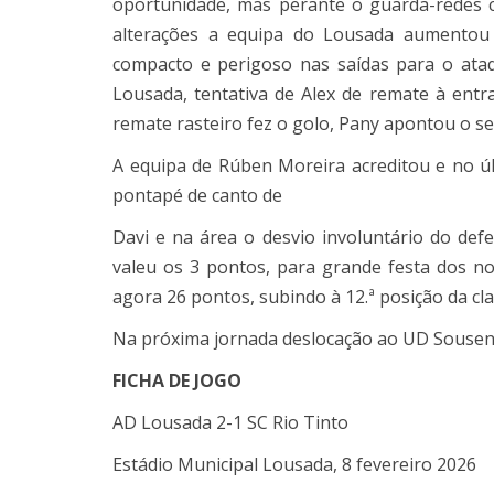
oportunidade, mas perante o guarda-redes 
alterações a equipa do Lousada aumentou
compacto e perigoso nas saídas para o ataq
Lousada, tentativa de Alex de remate à ent
remate rasteiro fez o golo,
Pany
apontou o se
A equipa de Rúben Moreira acreditou e no úl
pontapé de canto de
Davi
e na área o desvio involuntário do def
valeu os 3 pontos, para grande festa dos n
agora 26 pontos, subindo à 12.ª posição da cla
Na próxima jornada deslocação ao
UD Sousen
FICHA DE JOGO
AD Lousada 2-1 SC Rio Tinto
Estádio Municipal Lousada, 8 fevereiro 2026