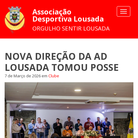
Associação
Toggle
Desportiva Lousada
navigat
ORGULHO SENTIR LOUSADA
NOVA DIREÇÃO DA AD
LOUSADA TOMOU POSSE
7 de Março de 2026
em
Clube