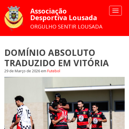
Associação
Toggle
Desportiva Lousada
navigat
ORGULHO SENTIR LOUSADA
DOMÍNIO ABSOLUTO
TRADUZIDO EM VITÓRIA
29 de Março de 2026
em
Futebol