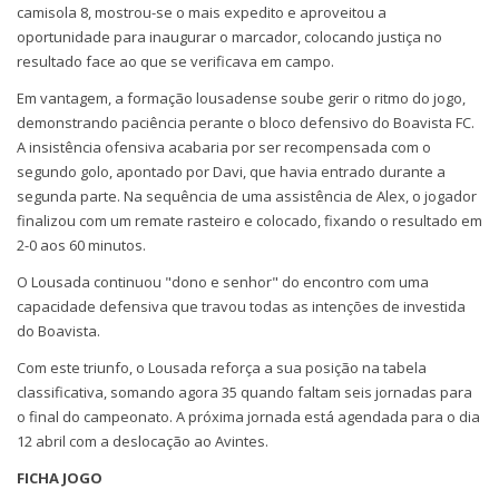
camisola 8, mostrou-se o mais expedito e aproveitou a
oportunidade para inaugurar o marcador, colocando justiça no
resultado face ao que se verificava em campo.
Em vantagem, a formação lousadense soube gerir o ritmo do jogo,
demonstrando paciência perante o bloco defensivo do Boavista FC.
A insistência ofensiva acabaria por ser recompensada com o
segundo golo, apontado por Davi, que havia entrado durante a
segunda parte. Na sequência de uma assistência de Alex, o jogador
finalizou com um remate rasteiro e colocado, fixando o resultado em
2-0 aos 60 minutos.
O Lousada continuou "dono e senhor" do encontro com uma
capacidade defensiva que travou todas as intenções de investida
do Boavista.
Com este triunfo, o Lousada reforça a sua posição na tabela
classificativa, somando agora 35 quando faltam seis jornadas para
o final do campeonato. A próxima jornada está agendada para o dia
12 abril com a deslocação ao Avintes.
FICHA JOGO