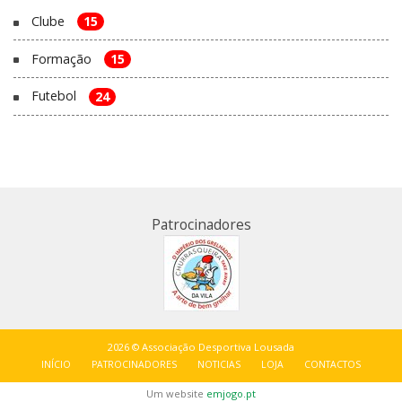
Clube
15
Formação
15
Futebol
24
Patrocinadores
2026 © Associação Desportiva Lousada
INÍCIO
PATROCINADORES
NOTICIAS
LOJA
CONTACTOS
Um website
emjogo.pt