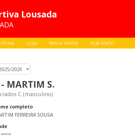
rtiva Lousada
SADA
TÍCIAS
LOJA
RESULTADOS
SEJA SÓCIO
 - MARTIM S.
iciados C (masculino)
me completo
RTIM FERREIRA SOUSA
ade
 anos