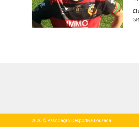
Cl
GR
2026 © Associação Desportiva Lousada