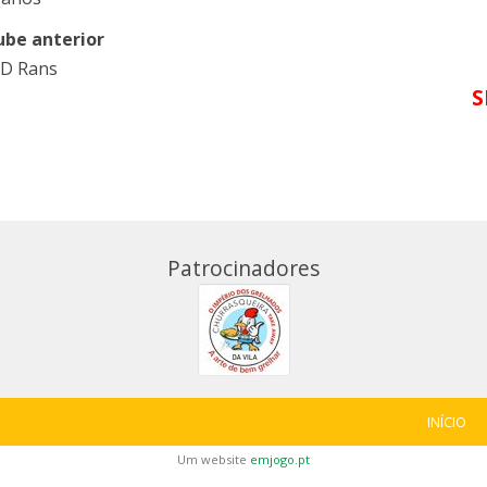
ube anterior
D Rans
S
Patrocinadores
INÍCIO
Um website
emjogo.pt