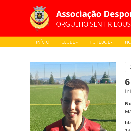
Associação Despo
ORGULHO SENTIR LOU
INÍCIO
CLUBE
FUTEBOL
NO
6
In
No
MA
Id
13